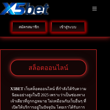
Skip
to
content
สมัครสมาชิก
เข้าสู่ระบบ
สล็อตออนไลน์
X5BET
เว็บสล็อตออนไลน์ ที่กำลังได้รับความ
นิยมอย่างสูงในปี 2025 เพราะว่าเป็นช่องทาง
เจ้าเดียวที่ถูกกฎหมาย ไม่เหมือนกับเว็บอื่นๆ ที่
เปิดให้บริการอยู่ในปัจจุบัน โดยเราได้รับการ