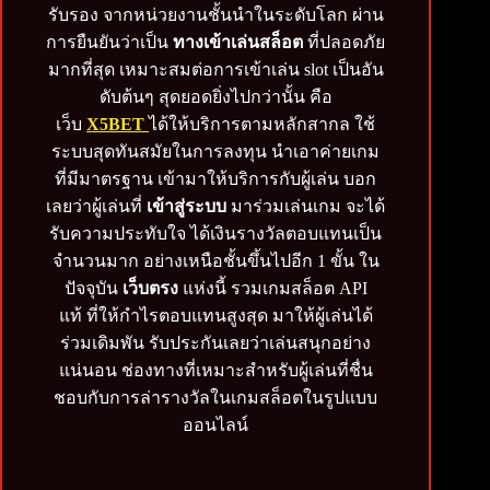
รับรอง จากหน่วยงานชั้นนำในระดับโลก ผ่าน
การยืนยันว่าเป็น
ทางเข้าเล่นสล็อต
ที่ปลอดภัย
มากที่สุด เหมาะสมต่อการเข้าเล่น slot เป็นอัน
ดับต้นๆ สุดยอดยิ่งไปกว่านั้น คือ
เว็บ
X5BET
ได้ให้บริการตามหลักสากล ใช้
ระบบสุดทันสมัยในการลงทุน นำเอาค่ายเกม
ที่มีมาตรฐาน เข้ามาให้บริการกับผู้เล่น บอก
เลยว่าผู้เล่นที่
เข้าสู่ระบบ
มาร่วมเล่นเกม จะได้
รับความประทับใจ ได้เงินรางวัลตอบแทนเป็น
จำนวนมาก อย่างเหนือชั้นขึ้นไปอีก 1 ขั้น ใน
ปัจจุบัน
เว็บตรง
แห่งนี้ รวมเกมสล็อต API
แท้ ที่ให้กำไรตอบแทนสูงสุด มาให้ผู้เล่นได้
ร่วมเดิมพัน รับประกันเลยว่าเล่นสนุกอย่าง
แน่นอน ช่องทางที่เหมาะสำหรับผู้เล่นที่ชื่น
ชอบกับการล่ารางวัลในเกมสล็อตในรูปแบบ
ออนไลน์