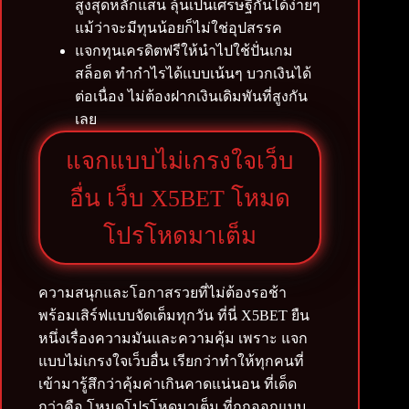
สูงสุดหลักแสน ลุ้นเป็นเศรษฐีกันได้ง่ายๆ
แม้ว่าจะมีทุนน้อยก็ไม่ใช่อุปสรรค
แจกทุนเครดิตฟรีให้นำไปใช้ปั่นเกม
สล็อต ทำกำไรได้แบบเน้นๆ บวกเงินได้
ต่อเนื่อง ไม่ต้องฝากเงินเดิมพันที่สูงกัน
เลย
แจกแบบไม่เกรงใจเว็บ
อื่น เว็บ X5BET โหมด
โปรโหดมาเต็ม
ความสนุกและโอกาสรวยที่ไม่ต้องรอช้า
พร้อมเสิร์ฟแบบจัดเต็มทุกวัน ที่นี่ X5BET ยืน
หนึ่งเรื่องความมันและความคุ้ม เพราะ แจก
แบบไม่เกรงใจเว็บอื่น เรียกว่าทำให้ทุกคนที่
เข้ามารู้สึกว่าคุ้มค่าเกินคาดแน่นอน ที่เด็ด
กว่าคือ โหมดโปรโหดมาเต็ม ที่ถูกออกแบบ