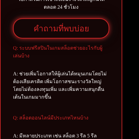
ตลอด 24 ชั่วโมง
คำถามที่พบบ่อย
Q: ระบบฟรีสปินในเกมสล็อตช่วยอะไรกับผู้
เล่นบ้าง
A: ช่วยเพิ่มโอกาสให้ผู้เล่นได้หมุนเกมโดยไม่
ต้องเสียเครดิต เพิ่มโอกาสชนะรางวัลใหญ่
โดยไม่ต้องลงทุนเพิ่ม และเพิ่มความสนุกตื่น
เต้นในเกมมากขึ้น
Q: สล็อตออนไลน์มีประเภทไหนบ้าง
A: มีหลายประเภท เช่น สล็อต 3 รีล 5 รีล